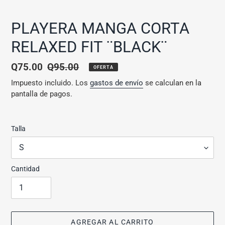
P
PLAYERA MANGA CORTA
R
RELAXED FIT ¨BLACK¨
O
D
U
Precio
Q75.00
Precio
Q95.00
OFERTA
C
de
habitual
Impuesto incluido. Los
gastos de envío
se calculan en la
T
O
pantalla de pagos.
venta
D
E
S
Talla
T
A
C
A
Cantidad
D
O
AGREGAR AL CARRITO