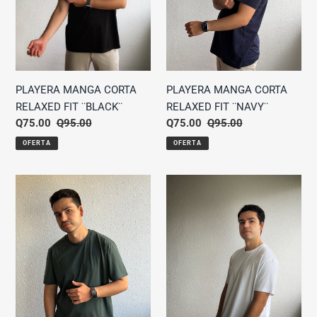
PLAYERA MANGA CORTA
PLAYERA MANGA CORTA
RELAXED FIT ¨BLACK¨
RELAXED FIT ¨NAVY¨
Precio
Q75.00
Precio
Q95.00
Precio
Q75.00
Precio
Q95.00
de
habitual
de
habitual
OFERTA
OFERTA
venta
venta
PLAYERA
PLAYERA
MANGA
MANGA
CORTA
CORTA
RELAXED
RELAXED
FIT
FIT
¨DARK
¨WHITE¨
GREEN¨