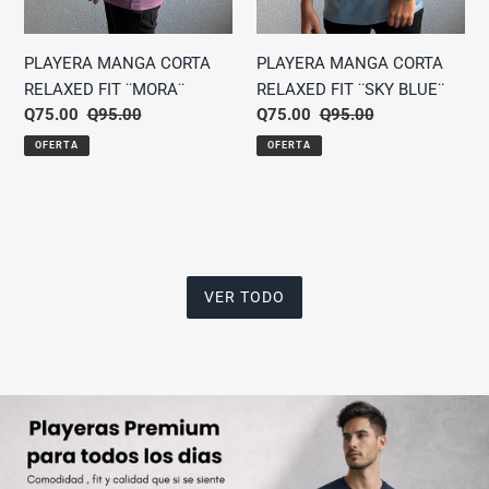
PLAYERA MANGA CORTA
PLAYERA MANGA CORTA
RELAXED FIT ¨MORA¨
RELAXED FIT ¨SKY BLUE¨
Precio
Q75.00
Precio
Q95.00
Precio
Q75.00
Precio
Q95.00
de
habitual
de
habitual
OFERTA
OFERTA
venta
venta
VER TODO